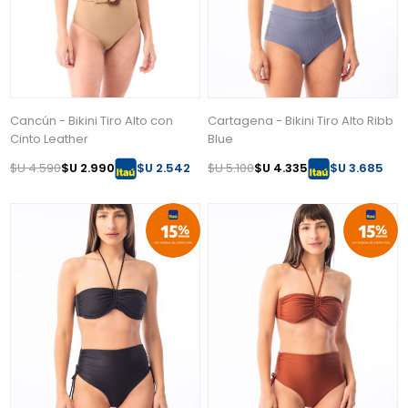
Cancún - Bikini Tiro Alto con
Cartagena - Bikini Tiro Alto Ribb
Cinto Leather
Blue
$U 4.590
$U 2.990
$U 2.542
$U 5.100
$U 4.335
$U 3.685