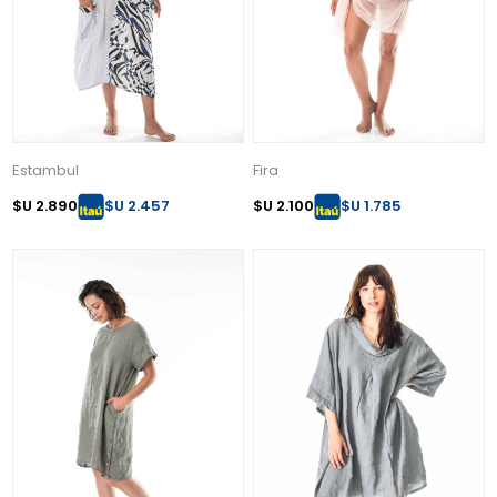
Estambul
Fira
$U 2.890
$U 2.457
$U 2.100
$U 1.785