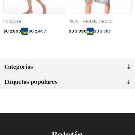
Paradise
Piura - Vestido de Lino
$U 2.890
$U 2.457
$U 3.890
$U 3.307
Categorías
Etiquetas populares