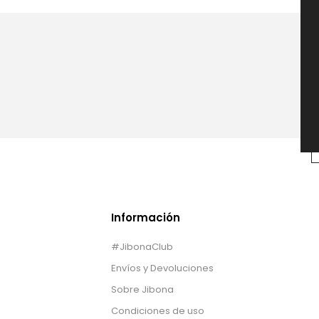
Información
#JibonaClub
Envíos y Devoluciones
Sobre Jibona
Condiciones de uso