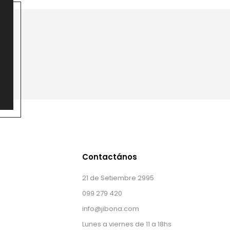
Contactános
21 de Setiembre 2995
099 279 420
info@jibona.com
Lunes a viernes de 11 a 18hs