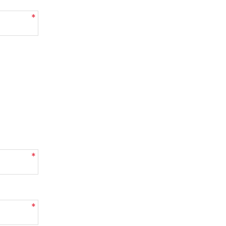
*
*
*