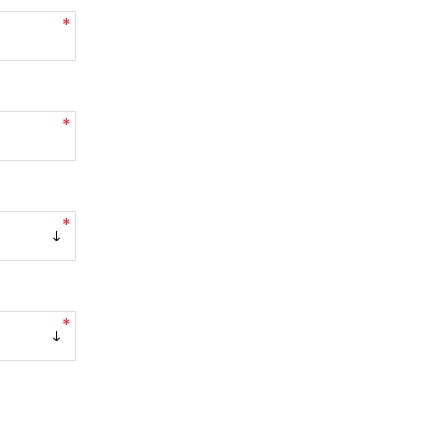
*
*
*
*