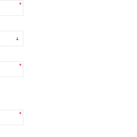
*
*
*