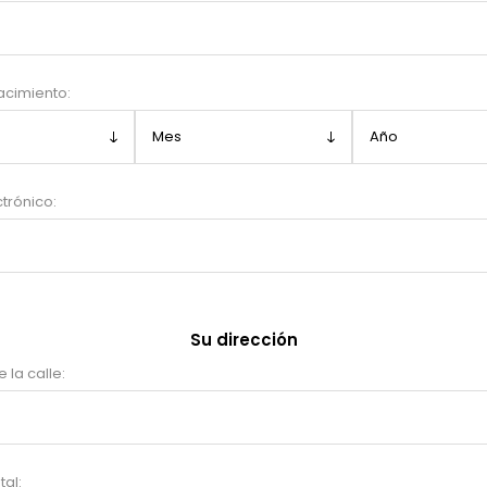
acimiento:
trónico:
Su dirección
 la calle:
al: