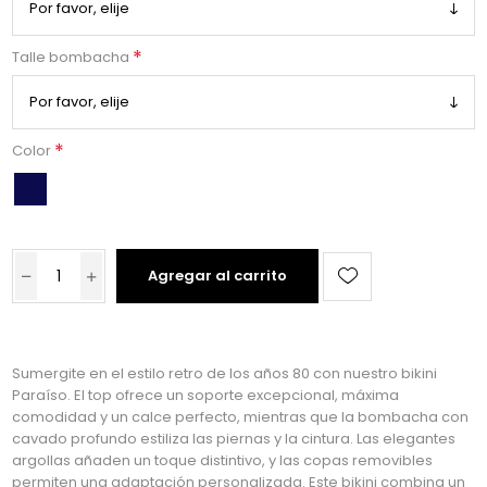
*
Talle bombacha
*
Color
Agregar al carrito
Sumergite en el estilo retro de los años 80 con nuestro bikini
Paraíso. El top ofrece un soporte excepcional, máxima
comodidad y un calce perfecto, mientras que la bombacha con
cavado profundo estiliza las piernas y la cintura. Las elegantes
argollas añaden un toque distintivo, y las copas removibles
permiten una adaptación personalizada. Este bikini combina un