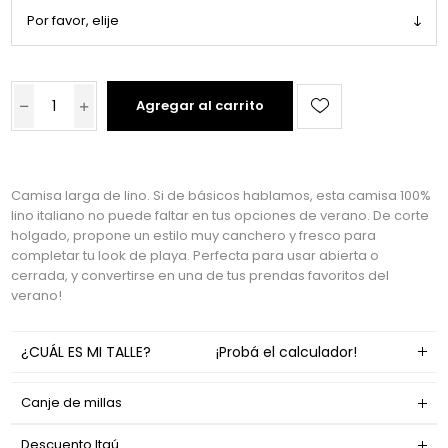
Agregar al carrito
Camisa larga de lino. Si de básicos hablamos, esta camisa 100%
lino italiano no puede faltar en tus opciones de verano. De corte
holgado, propone un estilo muy canchero y fresco para
completar tu look de playa. Perfecta para usar abierta o
cerrada, y convertirse en una de tus prendas favoritos del
verano!
¿CUÁL ES MI TALLE?
¡Probá el calculador!
Canje de millas
Descuento Itaú