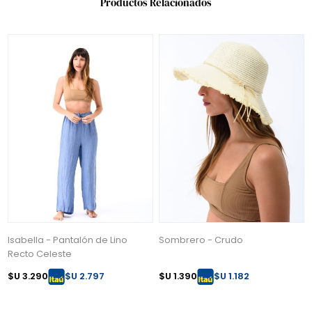
Productos Relacionados
Isabella - Pantalón de Lino
Sombrero - Crudo
Recto Celeste
$U 3.290
$U 2.797
$U 1.390
$U 1.182