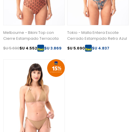
Melbourne - Bikini Top con
Tokio - Malla Entera Escote
Cierre Estampado Terracota
Cerrado Estampado Retro Azul
$U 5.690
$U 4.552
$U 3.869
$U 5.690
$U 4.837