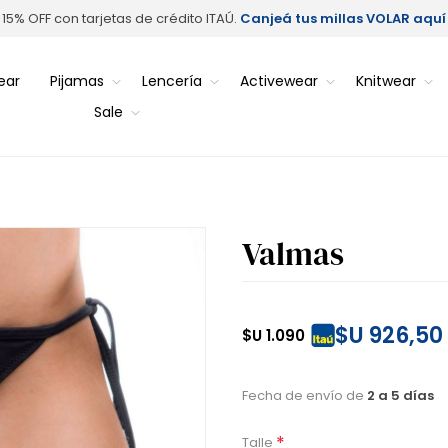
15% OFF con tarjetas de crédito ITAÚ.
Canjeá tus millas VOLAR aquí
ear
Pijamas
Lencería
Activewear
Knitwear
Sale
Valmas
$U 926,50
$U 1.090
Fecha de envío de
2 a 5 días
*
Talle