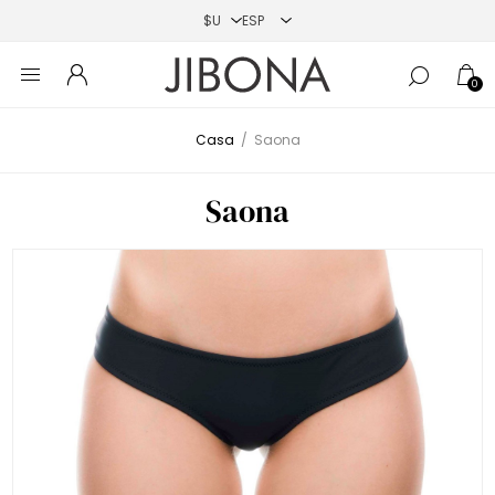
0
Casa
/
Saona
Saona