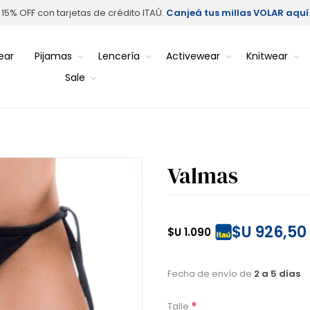
15% OFF con tarjetas de crédito ITAÚ.
Canjeá tus millas VOLAR aquí
ear
Pijamas
Lencería
Activewear
Knitwear
Sale
Valmas
$U 926,50
$U 1.090
Fecha de envío de
2 a 5 días
*
Talle