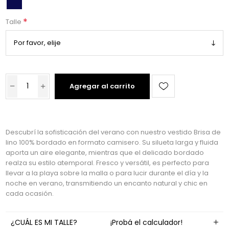
*
Talle
Agregar al carrito
Descubrí la sofisticación del verano con nuestro vestido Brisa de
lino 100% bordado en formato camisero. Su silueta larga y fluida
aporta un aire elegante, mientras que el delicado bordado
realza su estilo atemporal. Fresco y versátil, es perfecto para
llevar a la playa sobre la malla o para lucir durante el día y la
noche en verano, transmitiendo un encanto natural y chic en
cada ocasión.
¿CUÁL ES MI TALLE?
¡Probá el calculador!