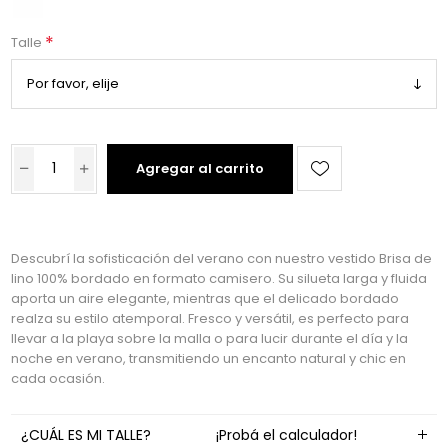
*
Talle
Agregar al carrito
Descubrí la sofisticación del verano con nuestro vestido Brisa de
lino 100% bordado en formato camisero. Su silueta larga y fluida
aporta un aire elegante, mientras que el delicado bordado
realza su estilo atemporal. Fresco y versátil, es perfecto para
llevar a la playa sobre la malla o para lucir durante el día y la
noche en verano, transmitiendo un encanto natural y chic en
cada ocasión.
¿CUÁL ES MI TALLE?
¡Probá el calculador!