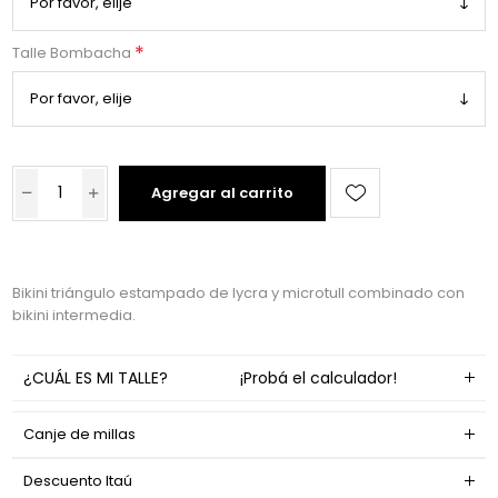
*
Talle Bombacha
Agregar al carrito
Bikini triángulo estampado de lycra y microtull combinado con
bikini intermedia.
¿CUÁL ES MI TALLE?
¡Probá el calculador!
Canje de millas
Descuento Itaú