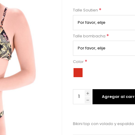
*
Talle Soutien
*
Talle bombacha
*
Color
Agregar al carr
Bikini top con volado y espa