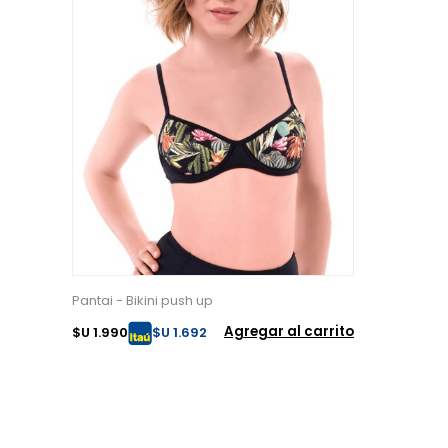
Pantai - Bikini push up
Agregar al carrito
$U 1.990
$U 1.692