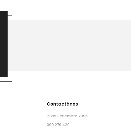
Contactános
21 de Setiembre 2995
099 279 420