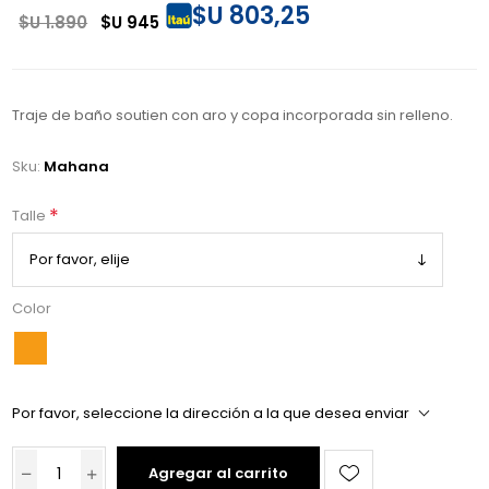
$U 803,25
$U 1.890
$U 945
Traje de baño soutien con aro y copa incorporada sin relleno.
Sku:
Mahana
*
Talle
Color
Por favor, seleccione la dirección a la que desea enviar
Agregar al carrito