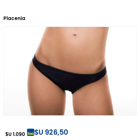
Placenia
$U 926,50
$U 1.090