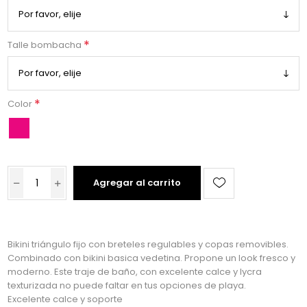
*
Talle bombacha
*
Color
Agregar al carrito
Bikini triángulo fijo con breteles regulables y copas removibles.
Combinado con bikini basica vedetina. Propone un look fresco y
moderno. Este traje de baño, con excelente calce y lycra
texturizada no puede faltar en tus opciones de playa.
Excelente calce y soporte