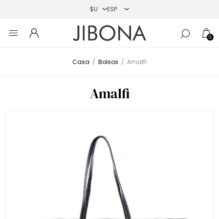
0
Casa
/
Bolsos
/
Amalfi
Amalfi