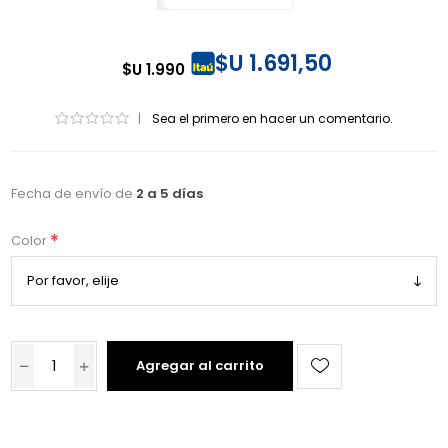
$U 1.691,50
$U 1.990
|
Sea el primero en hacer un comentario.
Fecha de envío de
2 a 5 días
*
Color
Agregar al carrito